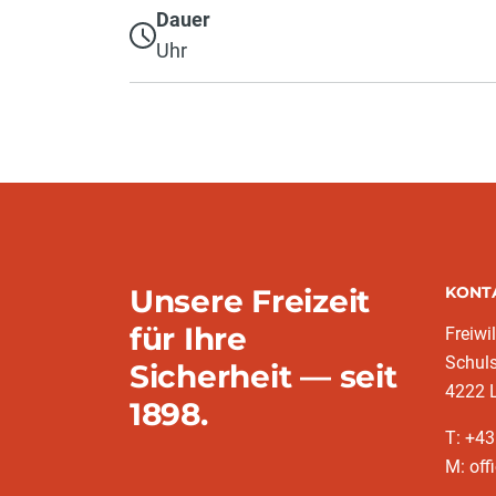
Dauer
Uhr
Unsere Freizeit
KONT
für Ihre
Freiwi
Schuls
Sicherheit — seit
4222 
1898.
T: +43
M: off