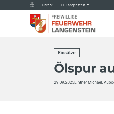
Perg
FF Langenstein
Einsätze
Ölspur a
29.09.2025
Lintner Michael, Aubö